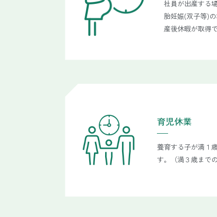
社員が出産する場
胎妊娠(双子等)の
産後休暇が取得
育児休業
養育する子が満１
す。（満３歳まで