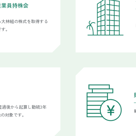
従業員持株会
る大林組の株式を取得する
です。
)経過後から起算し勤続3年
給の対象です。