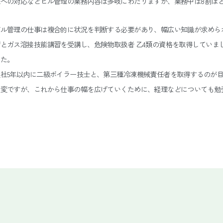
様への対応などビル管理の業務内容は多岐にわたりますが、業務中は8割ほ
ビル管理の仕事は複合的に状況を判断する必要があり、幅広い知識が求めら
習とガス溶接技能講習を受講し、危険物取扱者 乙4類の資格を取得していま
した。
入社5年以内に二級ボイラー技士と、第三種冷凍機械責任者を取得するのが
大変ですが、これから仕事の幅を広げていくために、経理などについても勉