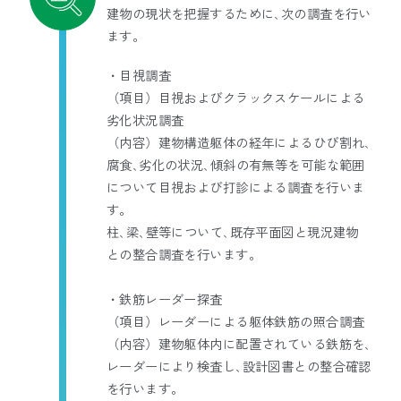
建物の現状を把握するために､次の調査を行い
ます。
・目視調査
（項目）
目視およびクラックスケールによる
劣化状況調査
（内容）
建物構造躯体の経年によるひび割れ､
腐食､劣化の状況､傾斜の有無等を可能な範囲
について目視および打診による調査を行いま
す。
柱､梁､壁等について､既存平面図と現況建物
との整合調査を行います。
・鉄筋レーダー探査
（項目）
レーダーによる躯体鉄筋の照合調査
（内容）
建物躯体内に配置されている鉄筋を､
レーダーにより検査し､設計図書との整合確認
を行います。